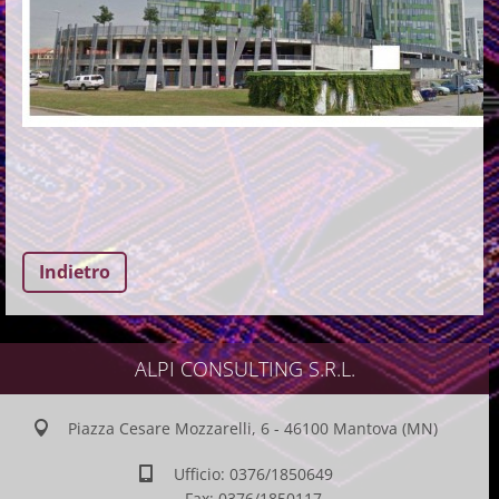
Indietro
ALPI CONSULTING S.R.L.
Piazza Cesare Mozzarelli, 6 - 46100 Mantova (MN)
Ufficio: 0376/1850649
Fax: 0376/1850117