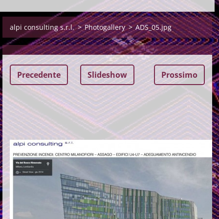
alpi consulting s.r.l.
>
Photogallery
>
ADS_05.jpg
Precedente
Slideshow
Prossimo