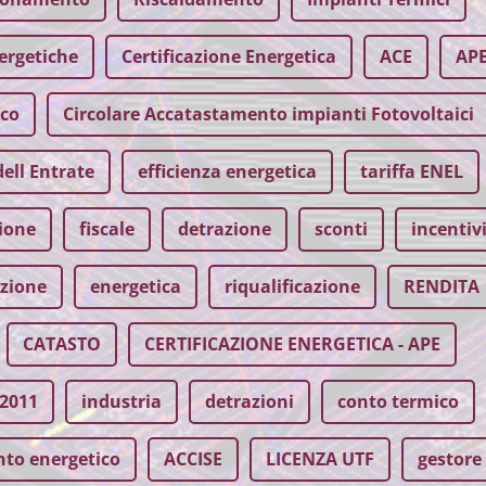
ergetiche
Certificazione Energetica
ACE
AP
ico
Circolare Accatastamento impianti Fotovoltaici
ell Entrate
efficienza energetica
tariffa ENEL
ione
fiscale
detrazione
sconti
incentiv
azione
energetica
riqualificazione
RENDITA
CATASTO
CERTIFICAZIONE ENERGETICA - APE
2011
industria
detrazioni
conto termico
to energetico
ACCISE
LICENZA UTF
gestore