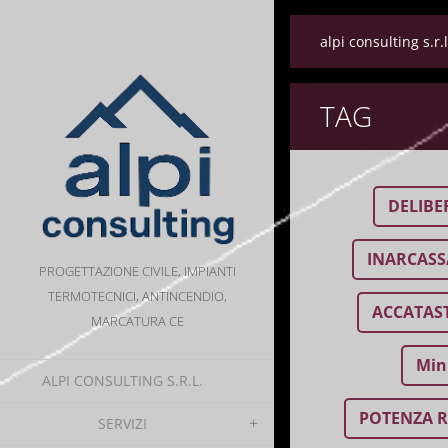
alpi consulting s.r.l
TAG
DELIBE
INARCASS
PROGETTAZIONE CIVILE, IMPIANTI
TERMOTECNICI, ANTINCENDIO,
ACCATAS
MARCATURA CE
Min
ALPI CONSULTING S.R.L.
POTENZA R
SERVIZI