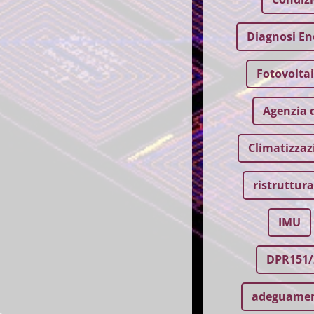
Diagnosi En
Fotovolta
Agenzia d
Climatizzaz
ristruttur
IMU
DPR151/
adeguamen