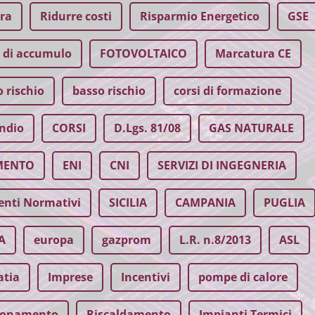
ara
Ridurre costi
Risparmio Energetico
GSE
 di accumulo
FOTOVOLTAICO
Marcatura CE
 rischio
basso rischio
corsi di formazione
ndio
CORSI
D.Lgs. 81/08
GAS NATURALE
MENTO
ENI
CNI
SERVIZI DI INGEGNERIA
nti Normativi
SICILIA
CAMPANIA
PUGLIA
A
europa
gazprom
L.R. n.8/2013
ASL
atia
Imprese
Incentivi
pompe di calore
ionamento
Riscaldamento
Impianti Termici