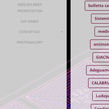
ENGLISH BRIEF
bolletta c
PRESENTATION
Sistemi
CHI SIAMO
medio
CONTATTACI
PHOTOGALLERY
antince
GIACI
Adeguame
CALABRI
Ludop
Condiz