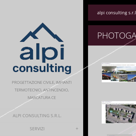
alpi consulting s.r.l
PHOTOGA
PROGETTAZIONE CIVILE, IMPIANTI
TERMOTECNICI, ANTINCENDIO,
MARCATURA CE
ALPI CONSULTING S.R.L.
SERVIZI